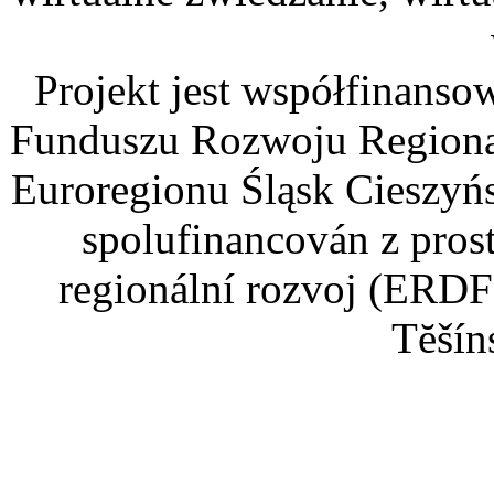
Projekt jest współfinans
Funduszu Rozwoju Regiona
Euroregionu Śląsk Cieszyńsk
spolufinancován z pros
regionální rozvoj (ERDF
Tĕšín