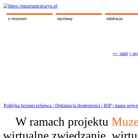
o muzeum
wystawy
edukacja
«« start
« po
Polityka bezpieczeństwa /
Deklaracja dostępności /
BIP /
mapa serwi
W ramach projektu
Muze
wirtualne zwiedzanie, wirtu