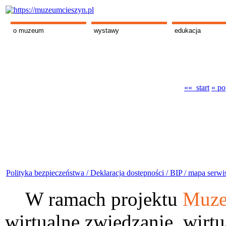
o muzeum
wystawy
edukacja
«« start
« po
Polityka bezpieczeństwa /
Deklaracja dostępności /
BIP /
mapa serwi
W ramach projektu
Muze
wirtualne zwiedzanie, wirtu