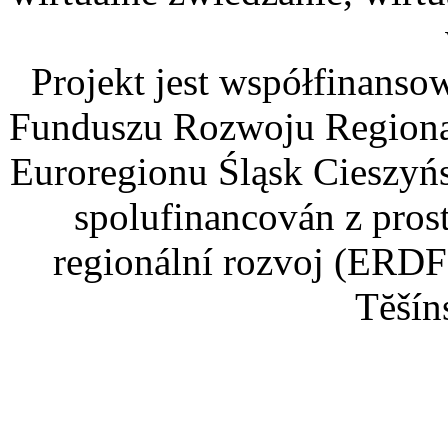
Projekt jest współfinans
Funduszu Rozwoju Regiona
Euroregionu Śląsk Cieszyńsk
spolufinancován z pros
regionální rozvoj (ERDF
Tĕšín