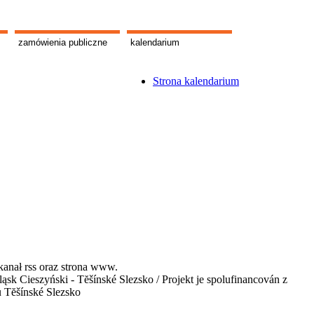
zamówienia publiczne
kalendarium
Strona kalendarium
kanał rss oraz strona www.
 Cieszyński - Tĕšínské Slezsko / Projekt je spolufinancován z
u Tĕšínské Slezsko