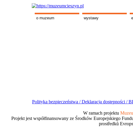
o muzeum
wystawy
Polityka bezpieczeństwa /
Deklaracja dostępności /
BI
W ramach projektu
Muzeum
Projekt jest współfinansowany ze Środków Europejskiego Fundu
prostředků Evrops