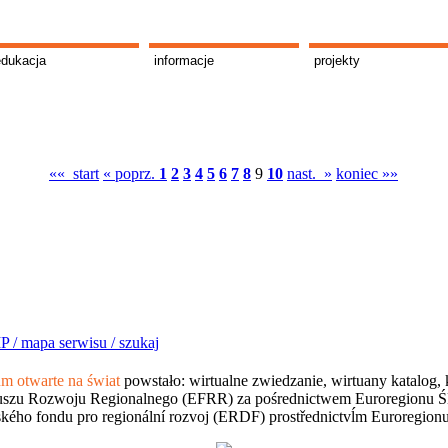
edukacja
informacje
projekty
«« start
« poprz.
1
2
3
4
5
6
7
8
9
10
nast. »
koniec »»
P /
mapa serwisu /
szukaj
 otwarte na świat
powstało: wirtualne zwiedzanie, wirtuany katalog, 
szu Rozwoju Regionalnego (EFRR) za pośrednictwem Euroregionu Śląsk
kého fondu pro regionální rozvoj (ERDF) prostřednictvĺm Euroregion