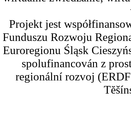
Projekt jest współfinans
Funduszu Rozwoju Regiona
Euroregionu Śląsk Cieszyńsk
spolufinancován z pros
regionální rozvoj (ERDF
Tĕšín