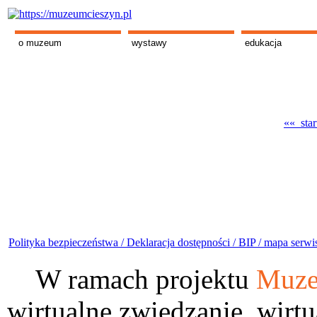
o muzeum
wystawy
edukacja
«« star
Polityka bezpieczeństwa /
Deklaracja dostępności /
BIP /
mapa serwi
W ramach projektu
Muze
wirtualne zwiedzanie, wirtu