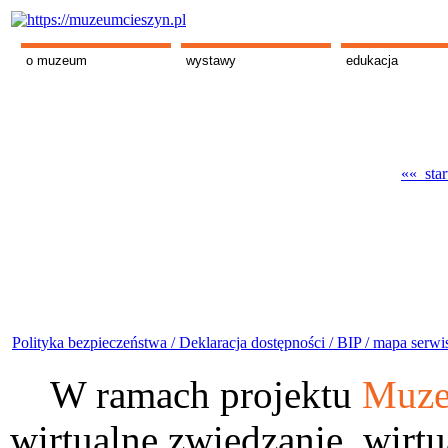
o muzeum
wystawy
edukacja
«« star
Polityka bezpieczeństwa /
Deklaracja dostępności /
BIP /
mapa serwi
W ramach projektu
Muze
wirtualne zwiedzanie, wirtu