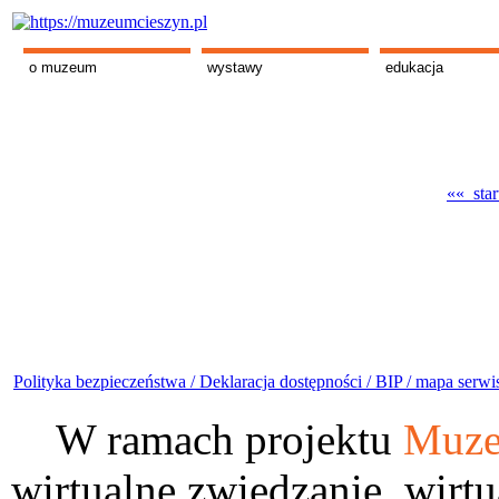
o muzeum
wystawy
edukacja
«« star
Polityka bezpieczeństwa /
Deklaracja dostępności /
BIP /
mapa serwi
W ramach projektu
Muze
wirtualne zwiedzanie, wirtu