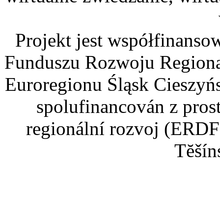
Projekt jest współfinans
Funduszu Rozwoju Regiona
Euroregionu Śląsk Cieszyńsk
spolufinancován z pros
regionální rozvoj (ERDF
Tĕšín