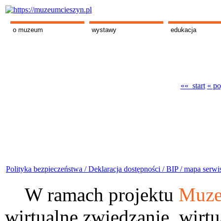
o muzeum
wystawy
edukacja
«« start
« po
Polityka bezpieczeństwa /
Deklaracja dostępności /
BIP /
mapa serwi
W ramach projektu
Muze
wirtualne zwiedzanie, wirtu