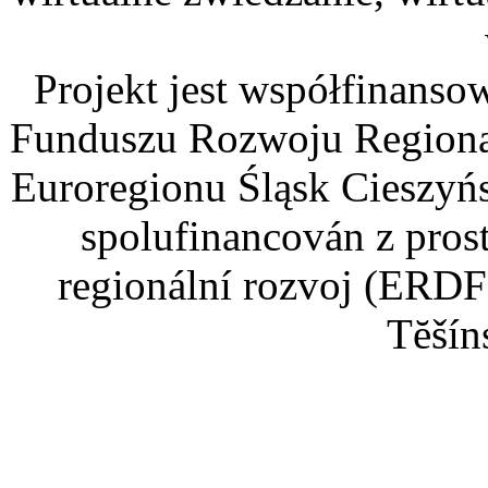
Projekt jest współfinans
Funduszu Rozwoju Regiona
Euroregionu Śląsk Cieszyńsk
spolufinancován z pros
regionální rozvoj (ERDF
Tĕšín