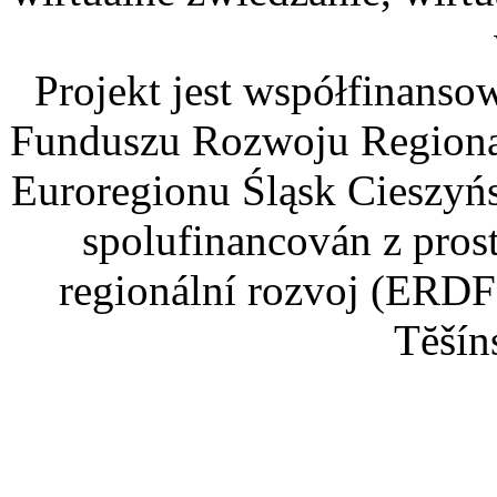
Projekt jest współfinans
Funduszu Rozwoju Regiona
Euroregionu Śląsk Cieszyńsk
spolufinancován z pros
regionální rozvoj (ERDF
Tĕšín