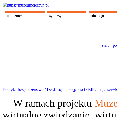
o muzeum
wystawy
edukacja
«« start
« po
Polityka bezpieczeństwa /
Deklaracja dostępności /
BIP /
mapa serwi
W ramach projektu
Muze
wirtualne zwiedzanie, wirtu