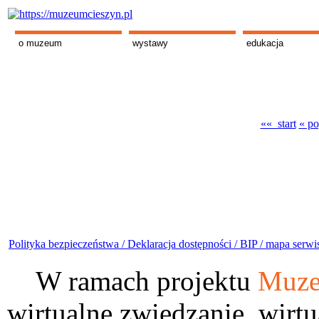
o muzeum
wystawy
edukacja
«« start
« po
Polityka bezpieczeństwa /
Deklaracja dostępności /
BIP /
mapa serwi
W ramach projektu
Muze
wirtualne zwiedzanie, wirtu