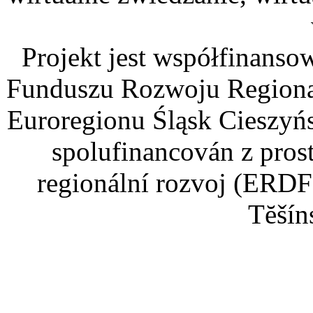
Projekt jest współfinans
Funduszu Rozwoju Regiona
Euroregionu Śląsk Cieszyńsk
spolufinancován z pros
regionální rozvoj (ERDF
Tĕšín