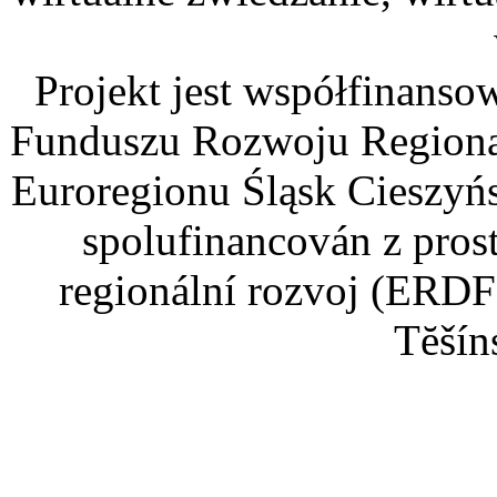
Projekt jest współfinans
Funduszu Rozwoju Regiona
Euroregionu Śląsk Cieszyńsk
spolufinancován z pros
regionální rozvoj (ERDF
Tĕšín