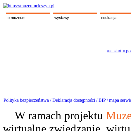
o muzeum
wystawy
edukacja
«« start
« po
Polityka bezpieczeństwa /
Deklaracja dostępności /
BIP /
mapa serwi
W ramach projektu
Muze
wirtualne zwiedzanie, wirtu