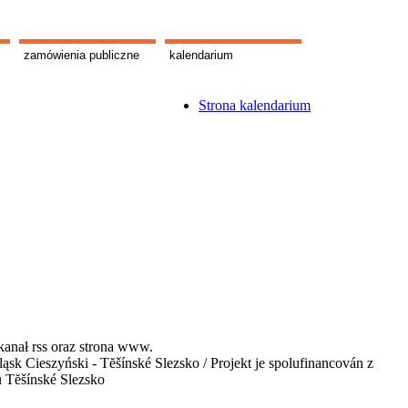
zamówienia publiczne
kalendarium
Strona kalendarium
kanał rss oraz strona www.
 Cieszyński - Tĕšínské Slezsko / Projekt je spolufinancován z
u Tĕšínské Slezsko