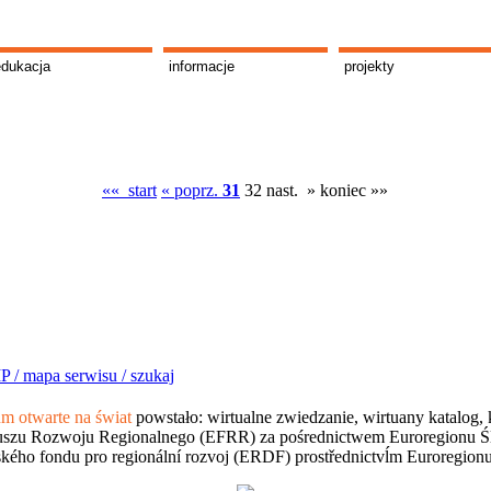
edukacja
informacje
projekty
«« start
« poprz.
31
32
nast. »
koniec »»
P /
mapa serwisu /
szukaj
 otwarte na świat
powstało: wirtualne zwiedzanie, wirtuany katalog, 
szu Rozwoju Regionalnego (EFRR) za pośrednictwem Euroregionu Śląsk
kého fondu pro regionální rozvoj (ERDF) prostřednictvĺm Euroregion