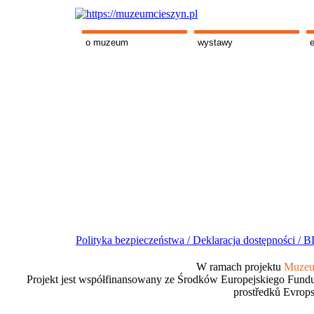
o muzeum
wystawy
Polityka bezpieczeństwa /
Deklaracja dostępności /
BI
W ramach projektu
Muzeum
Projekt jest współfinansowany ze Środków Europejskiego Fundu
prostředků Evrops