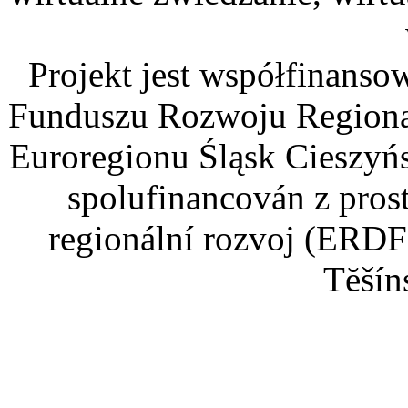
Projekt jest współfinans
Funduszu Rozwoju Regiona
Euroregionu Śląsk Cieszyńsk
spolufinancován z pros
regionální rozvoj (ERDF
Tĕšín