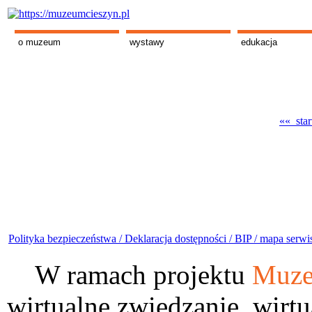
o muzeum
wystawy
edukacja
«« star
Polityka bezpieczeństwa /
Deklaracja dostępności /
BIP /
mapa serwi
W ramach projektu
Muze
wirtualne zwiedzanie, wirtu