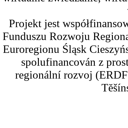
Projekt jest współfinans
Funduszu Rozwoju Regiona
Euroregionu Śląsk Cieszyńsk
spolufinancován z pros
regionální rozvoj (ERDF
Tĕšín