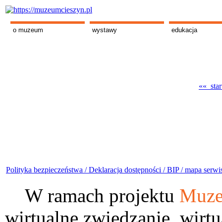
o muzeum
wystawy
edukacja
«« star
Polityka bezpieczeństwa /
Deklaracja dostępności /
BIP /
mapa serwi
W ramach projektu
Muze
wirtualne zwiedzanie, wirtu