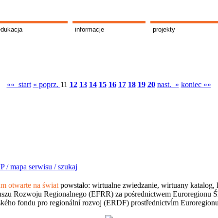
edukacja
informacje
projekty
«« start
« poprz.
11
12
13
14
15
16
17
18
19
20
nast. »
koniec »»
P /
mapa serwisu /
szukaj
 otwarte na świat
powstało: wirtualne zwiedzanie, wirtuany katalog, 
szu Rozwoju Regionalnego (EFRR) za pośrednictwem Euroregionu Śląsk
kého fondu pro regionální rozvoj (ERDF) prostřednictvĺm Euroregion