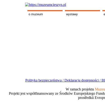
o muzeum
wystawy
Polityka bezpieczeństwa /
Deklaracja dostępności /
BI
W ramach projektu
Muzeum
Projekt jest współfinansowany ze Środków Europejskiego Fundu
prostředků Evrops