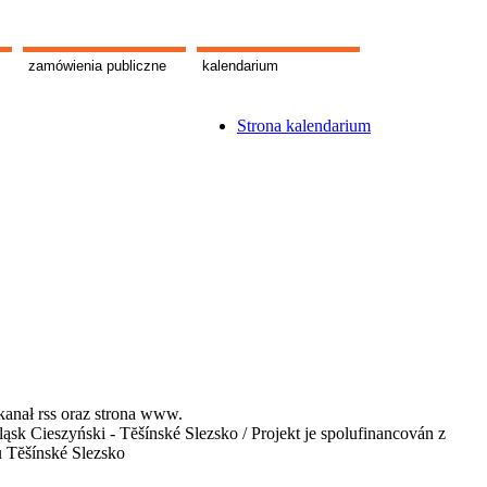
zamówienia publiczne
kalendarium
Strona kalendarium
kanał rss oraz strona www.
 Cieszyński - Tĕšínské Slezsko / Projekt je spolufinancován z
u Tĕšínské Slezsko