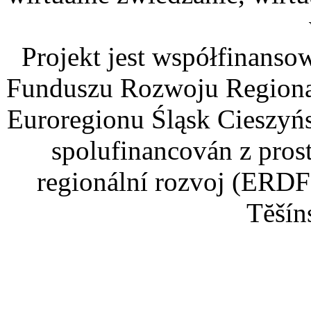
Projekt jest współfinans
Funduszu Rozwoju Regiona
Euroregionu Śląsk Cieszyńsk
spolufinancován z pros
regionální rozvoj (ERDF
Tĕšín