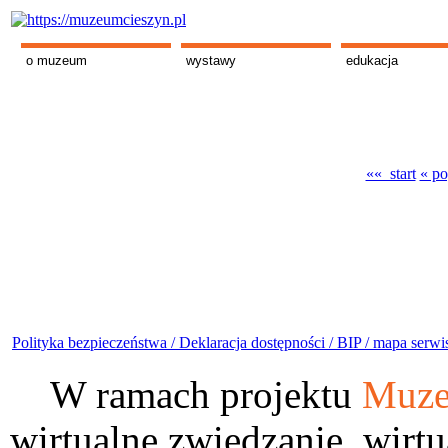
o muzeum
wystawy
edukacja
«« start
« po
Polityka bezpieczeństwa /
Deklaracja dostępności /
BIP /
mapa serwi
W ramach projektu
Muze
wirtualne zwiedzanie, wirtu