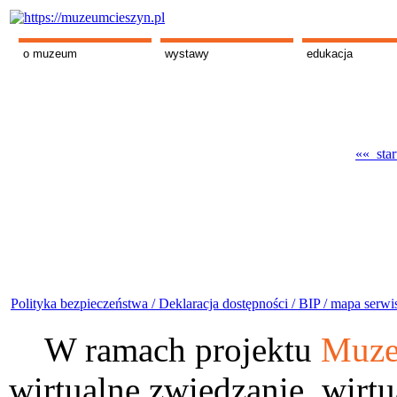
o muzeum
wystawy
edukacja
«« star
Polityka bezpieczeństwa /
Deklaracja dostępności /
BIP /
mapa serwi
W ramach projektu
Muze
wirtualne zwiedzanie, wirtu