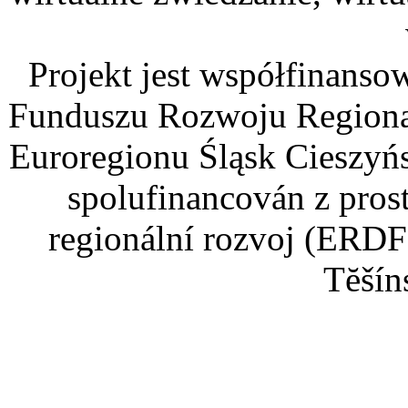
Projekt jest współfinans
Funduszu Rozwoju Regiona
Euroregionu Śląsk Cieszyńsk
spolufinancován z pros
regionální rozvoj (ERDF
Tĕšín