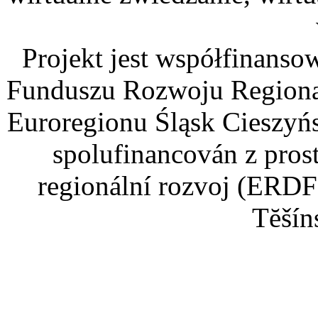
Projekt jest współfinans
Funduszu Rozwoju Regiona
Euroregionu Śląsk Cieszyńsk
spolufinancován z pros
regionální rozvoj (ERDF
Tĕšín