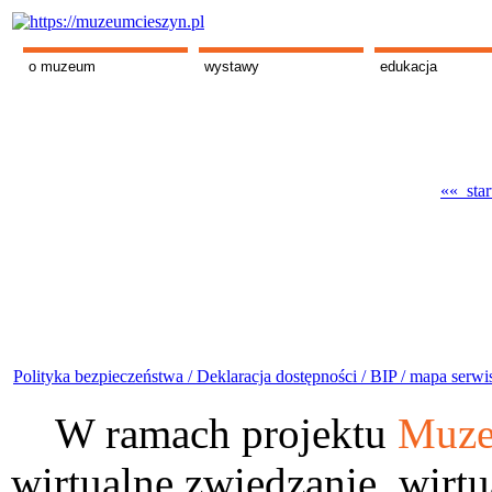
o muzeum
wystawy
edukacja
«« star
Polityka bezpieczeństwa /
Deklaracja dostępności /
BIP /
mapa serwi
W ramach projektu
Muze
wirtualne zwiedzanie, wirtu