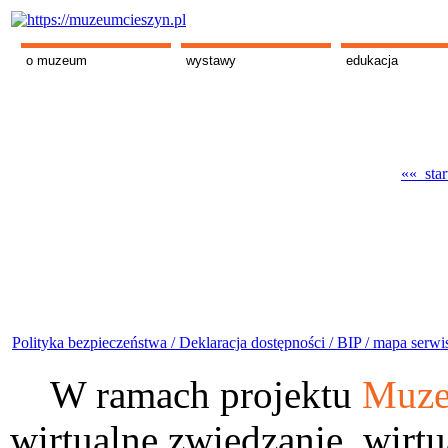
o muzeum
wystawy
edukacja
«« star
Polityka bezpieczeństwa /
Deklaracja dostępności /
BIP /
mapa serwi
W ramach projektu
Muze
wirtualne zwiedzanie, wirtu