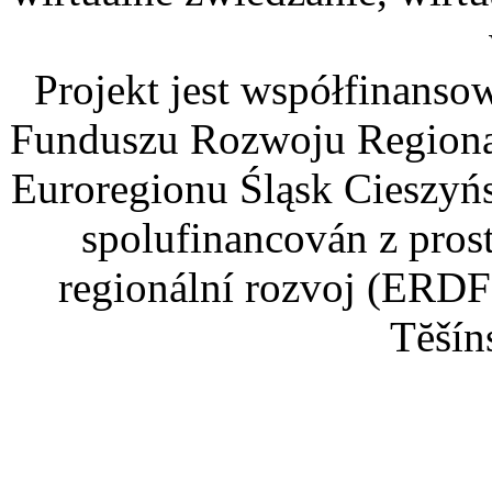
Projekt jest współfinans
Funduszu Rozwoju Regiona
Euroregionu Śląsk Cieszyńsk
spolufinancován z pros
regionální rozvoj (ERDF
Tĕšín