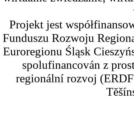
Projekt jest współfinans
Funduszu Rozwoju Regiona
Euroregionu Śląsk Cieszyńsk
spolufinancován z pros
regionální rozvoj (ERDF
Tĕšín