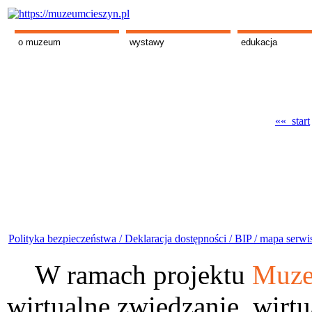
o muzeum
wystawy
edukacja
«« start
Polityka bezpieczeństwa /
Deklaracja dostępności /
BIP /
mapa serwi
W ramach projektu
Muze
wirtualne zwiedzanie, wirtu