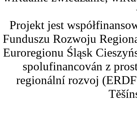
Projekt jest współfinans
Funduszu Rozwoju Regiona
Euroregionu Śląsk Cieszyńsk
spolufinancován z pros
regionální rozvoj (ERDF
Tĕšín