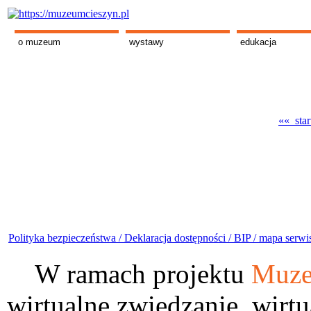
o muzeum
wystawy
edukacja
«« star
Polityka bezpieczeństwa /
Deklaracja dostępności /
BIP /
mapa serwi
W ramach projektu
Muze
wirtualne zwiedzanie, wirtu