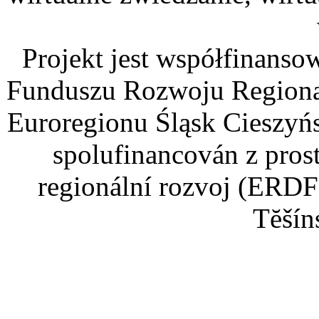
Projekt jest współfinans
Funduszu Rozwoju Regiona
Euroregionu Śląsk Cieszyńsk
spolufinancován z pros
regionální rozvoj (ERDF
Tĕšín