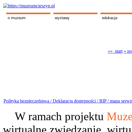
o muzeum
wystawy
edukacja
«« start
« po
Polityka bezpieczeństwa /
Deklaracja dostępności /
BIP /
mapa serwi
W ramach projektu
Muze
wirtualne zwiedzanie, wirtu