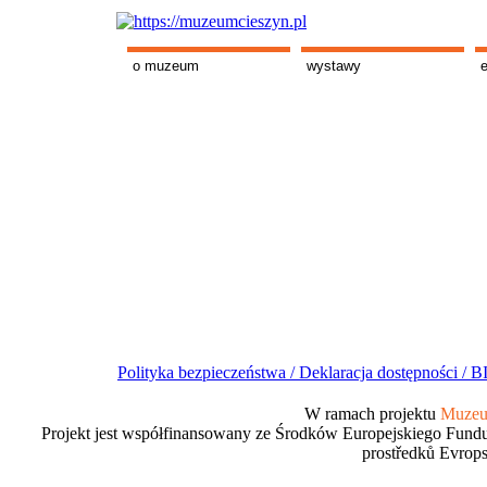
o muzeum
wystawy
Polityka bezpieczeństwa /
Deklaracja dostępności /
BI
W ramach projektu
Muzeum
Projekt jest współfinansowany ze Środków Europejskiego Fundu
prostředků Evrops