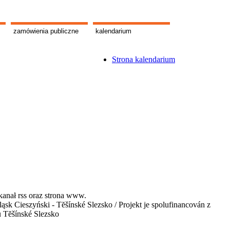
zamówienia publiczne
kalendarium
Strona kalendarium
kanał rss oraz strona www.
 Cieszyński - Tĕšínské Slezsko / Projekt je spolufinancován z
u Tĕšínské Slezsko