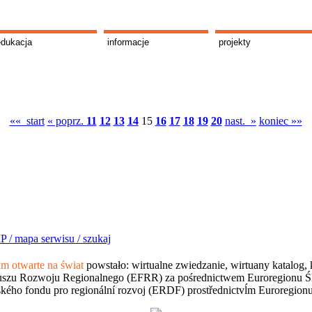
edukacja
informacje
projekty
«« start
« poprz.
11
12
13
14
15
16
17
18
19
20
nast. »
koniec »»
P /
mapa serwisu /
szukaj
 otwarte na świat
powstało: wirtualne zwiedzanie, wirtuany katalog, 
szu Rozwoju Regionalnego (EFRR) za pośrednictwem Euroregionu Śląsk
kého fondu pro regionální rozvoj (ERDF) prostřednictvĺm Euroregion