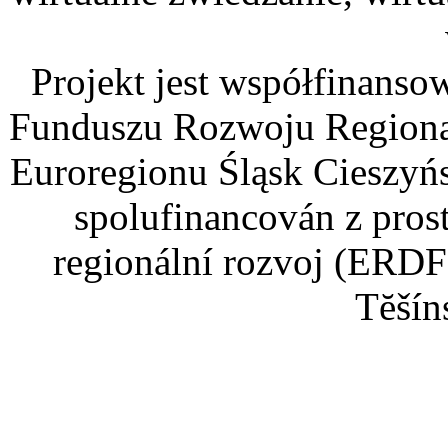
Projekt jest współfinans
Funduszu Rozwoju Regiona
Euroregionu Śląsk Cieszyńsk
spolufinancován z pros
regionální rozvoj (ERDF
Tĕšín