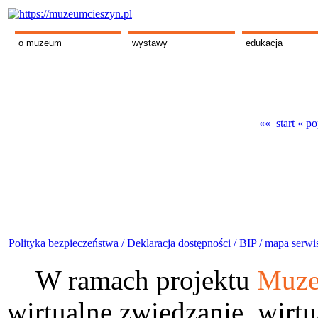
o muzeum
wystawy
edukacja
«« start
« po
Polityka bezpieczeństwa /
Deklaracja dostępności /
BIP /
mapa serwi
W ramach projektu
Muze
wirtualne zwiedzanie, wirtu