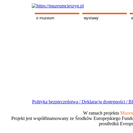
o muzeum
wystawy
Polityka bezpieczeństwa /
Deklaracja dostępności /
BI
W ramach projektu
Muzeum
Projekt jest współfinansowany ze Środków Europejskiego Fundu
prostředků Evrops