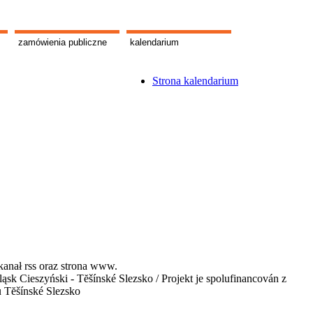
zamówienia publiczne
kalendarium
Strona kalendarium
kanał rss oraz strona www.
 Cieszyński - Tĕšínské Slezsko / Projekt je spolufinancován z
u Tĕšínské Slezsko