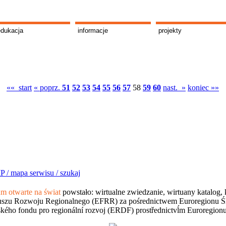
edukacja
informacje
projekty
«« start
« poprz.
51
52
53
54
55
56
57
58
59
60
nast. »
koniec »»
P /
mapa serwisu /
szukaj
 otwarte na świat
powstało: wirtualne zwiedzanie, wirtuany katalog, 
szu Rozwoju Regionalnego (EFRR) za pośrednictwem Euroregionu Śląsk
kého fondu pro regionální rozvoj (ERDF) prostřednictvĺm Euroregion