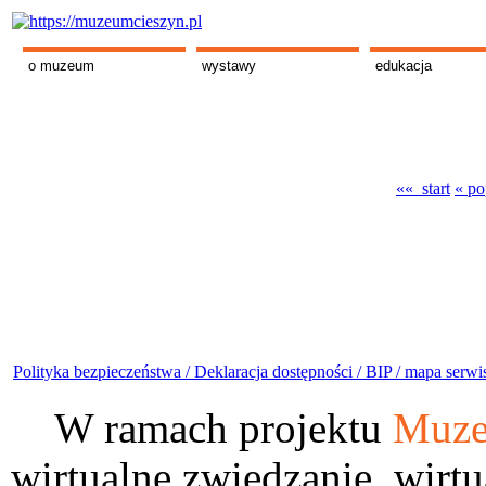
o muzeum
wystawy
edukacja
«« start
« po
Polityka bezpieczeństwa /
Deklaracja dostępności /
BIP /
mapa serwi
W ramach projektu
Muze
wirtualne zwiedzanie, wirtu