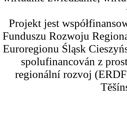
Projekt jest współfinans
Funduszu Rozwoju Regiona
Euroregionu Śląsk Cieszyńsk
spolufinancován z pros
regionální rozvoj (ERDF
Tĕšín