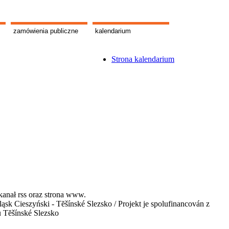
zamówienia publiczne
kalendarium
Strona kalendarium
kanał rss oraz strona www.
 Cieszyński - Tĕšínské Slezsko / Projekt je spolufinancován z
u Tĕšínské Slezsko