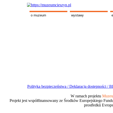
o muzeum
wystawy
Polityka bezpieczeństwa /
Deklaracja dostępności /
BI
W ramach projektu
Muzeum
Projekt jest współfinansowany ze Środków Europejskiego Fundu
prostředků Evrops