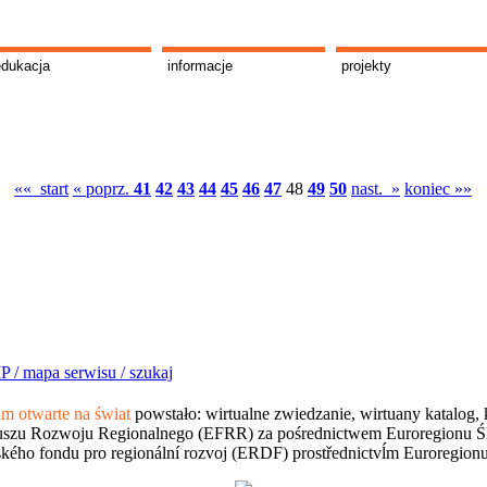
edukacja
informacje
projekty
«« start
« poprz.
41
42
43
44
45
46
47
48
49
50
nast. »
koniec »»
P /
mapa serwisu /
szukaj
 otwarte na świat
powstało: wirtualne zwiedzanie, wirtuany katalog, 
szu Rozwoju Regionalnego (EFRR) za pośrednictwem Euroregionu Śląsk
kého fondu pro regionální rozvoj (ERDF) prostřednictvĺm Euroregion