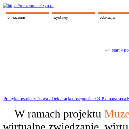
o muzeum
wystawy
edukacja
«« start
« po
Polityka bezpieczeństwa /
Deklaracja dostępności /
BIP /
mapa serwi
W ramach projektu
Muze
wirtualne zwiedzanie, wirtu