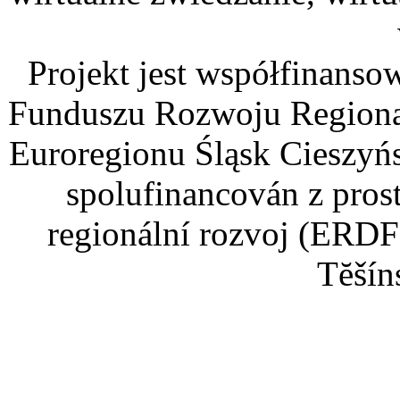
Projekt jest współfinans
Funduszu Rozwoju Regiona
Euroregionu Śląsk Cieszyńsk
spolufinancován z pros
regionální rozvoj (ERDF
Tĕšín