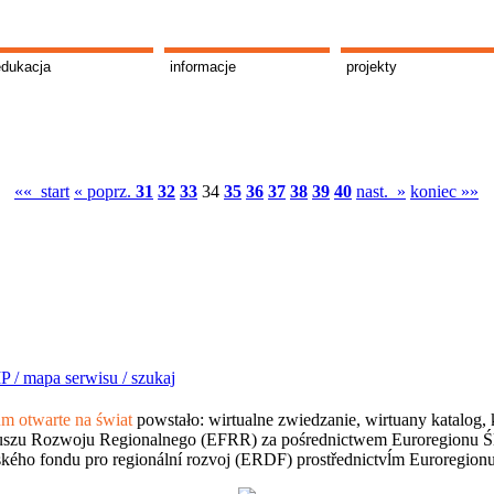
edukacja
informacje
projekty
«« start
« poprz.
31
32
33
34
35
36
37
38
39
40
nast. »
koniec »»
P /
mapa serwisu /
szukaj
 otwarte na świat
powstało: wirtualne zwiedzanie, wirtuany katalog, 
szu Rozwoju Regionalnego (EFRR) za pośrednictwem Euroregionu Śląsk
kého fondu pro regionální rozvoj (ERDF) prostřednictvĺm Euroregion