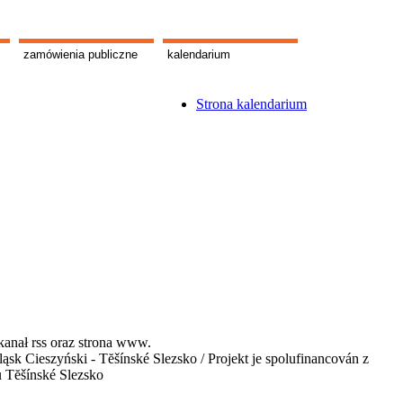
zamówienia publiczne
kalendarium
Strona kalendarium
kanał rss oraz strona www.
 Cieszyński - Tĕšínské Slezsko / Projekt je spolufinancován z
u Tĕšínské Slezsko