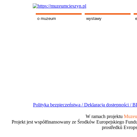
o muzeum
wystawy
Polityka bezpieczeństwa /
Deklaracja dostępności /
BI
W ramach projektu
Muzeum
Projekt jest współfinansowany ze Środków Europejskiego Fundu
prostředků Evrops