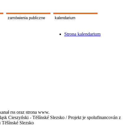
zamówienia publiczne
kalendarium
Strona kalendarium
kanał rss oraz strona www.
 Cieszyński - Tĕšínské Slezsko / Projekt je spolufinancován z
u Tĕšínské Slezsko