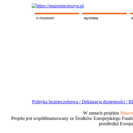
o muzeum
wystawy
Polityka bezpieczeństwa /
Deklaracja dostępności /
BI
W ramach projektu
Muzeum
Projekt jest współfinansowany ze Środków Europejskiego Fundu
prostředků Evrops