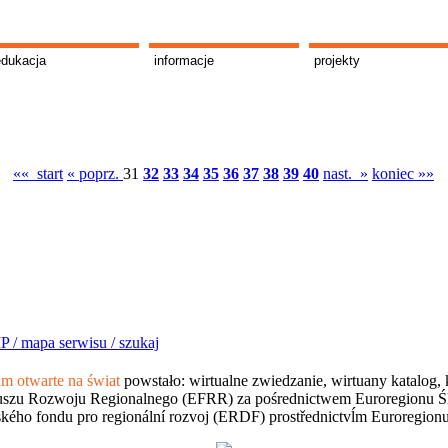
edukacja
informacje
projekty
«« start
« poprz.
31
32
33
34
35
36
37
38
39
40
nast. »
koniec »»
P /
mapa serwisu /
szukaj
 otwarte na świat
powstało: wirtualne zwiedzanie, wirtuany katalog, 
szu Rozwoju Regionalnego (EFRR) za pośrednictwem Euroregionu Śląsk
kého fondu pro regionální rozvoj (ERDF) prostřednictvĺm Euroregion