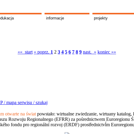
edukacja
informacje
projekty
«« start
« poprz.
1
2
3
4
5
6
7
8
9
nast. »
koniec »»
P /
mapa serwisu /
szukaj
 otwarte na świat
powstało: wirtualne zwiedzanie, wirtuany katalog, 
szu Rozwoju Regionalnego (EFRR) za pośrednictwem Euroregionu Śląsk
kého fondu pro regionální rozvoj (ERDF) prostřednictvĺm Euroregion