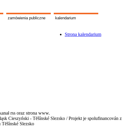
zamówienia publiczne
kalendarium
Strona kalendarium
kanał rss oraz strona www.
 Cieszyński - Tĕšínské Slezsko / Projekt je spolufinancován z
u Tĕšínské Slezsko