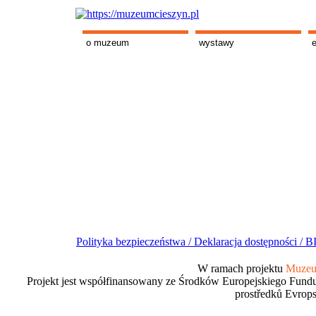
o muzeum
wystawy
Polityka bezpieczeństwa /
Deklaracja dostępności /
BI
W ramach projektu
Muzeum
Projekt jest współfinansowany ze Środków Europejskiego Fundu
prostředků Evrops