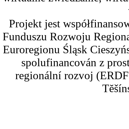
Projekt jest współfinans
Funduszu Rozwoju Regiona
Euroregionu Śląsk Cieszyńsk
spolufinancován z pros
regionální rozvoj (ERDF
Tĕšín