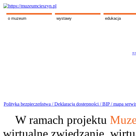
o muzeum
wystawy
edukacja
««
Polityka bezpieczeństwa /
Deklaracja dostępności /
BIP /
mapa serwi
W ramach projektu
Muze
wirtualne zwiedzanie, wirtu