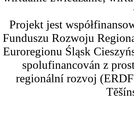
Projekt jest współfinans
Funduszu Rozwoju Regiona
Euroregionu Śląsk Cieszyńsk
spolufinancován z pros
regionální rozvoj (ERDF
Tĕšín