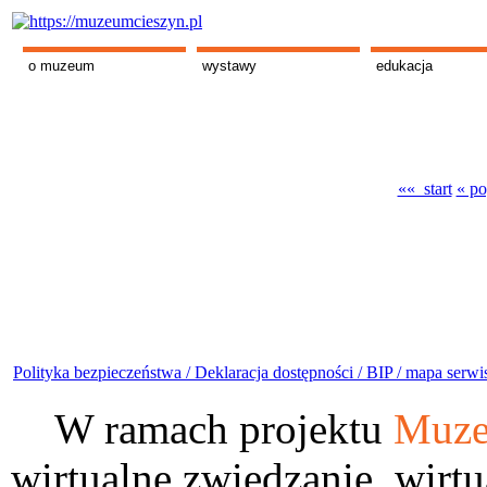
o muzeum
wystawy
edukacja
«« start
« po
Polityka bezpieczeństwa /
Deklaracja dostępności /
BIP /
mapa serwi
W ramach projektu
Muze
wirtualne zwiedzanie, wirtu