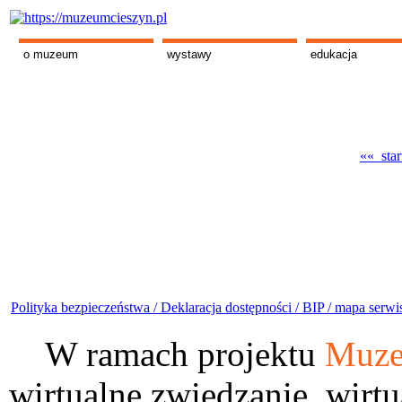
o muzeum
wystawy
edukacja
«« star
Polityka bezpieczeństwa /
Deklaracja dostępności /
BIP /
mapa serwi
W ramach projektu
Muze
wirtualne zwiedzanie, wirtu