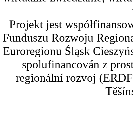
Projekt jest współfinans
Funduszu Rozwoju Regiona
Euroregionu Śląsk Cieszyńsk
spolufinancován z pros
regionální rozvoj (ERDF
Tĕšín