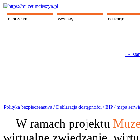
o muzeum
wystawy
edukacja
«« star
Polityka bezpieczeństwa /
Deklaracja dostępności /
BIP /
mapa serwi
W ramach projektu
Muze
wirtualne zwiedzanie, wirtu