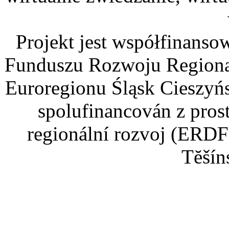
Projekt jest współfinans
Funduszu Rozwoju Regiona
Euroregionu Śląsk Cieszyńsk
spolufinancován z pros
regionální rozvoj (ERDF
Tĕšín