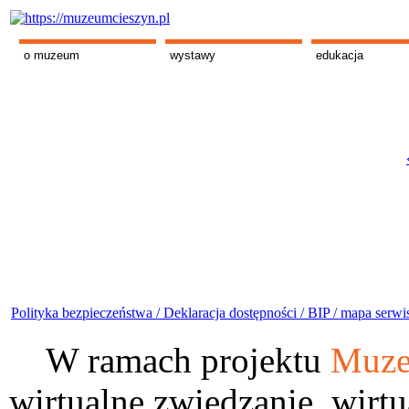
o muzeum
wystawy
edukacja
Polityka bezpieczeństwa /
Deklaracja dostępności /
BIP /
mapa serwi
W ramach projektu
Muze
wirtualne zwiedzanie, wirtu