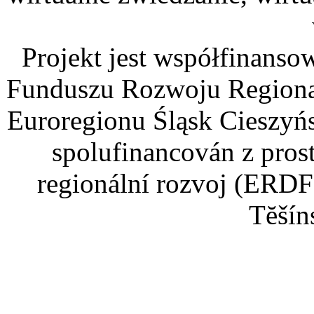
Projekt jest współfinans
Funduszu Rozwoju Regiona
Euroregionu Śląsk Cieszyńsk
spolufinancován z pros
regionální rozvoj (ERDF
Tĕšín