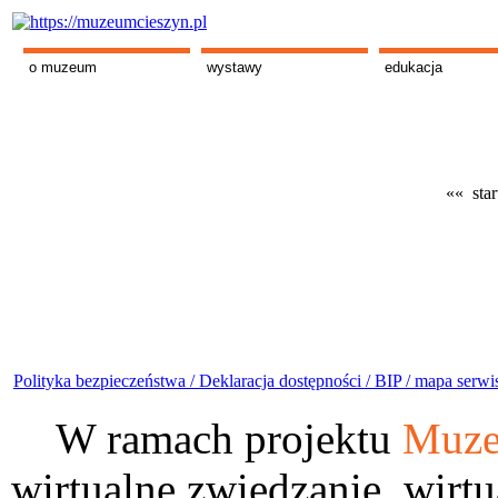
o muzeum
wystawy
edukacja
«« star
Polityka bezpieczeństwa /
Deklaracja dostępności /
BIP /
mapa serwi
W ramach projektu
Muze
wirtualne zwiedzanie, wirtu