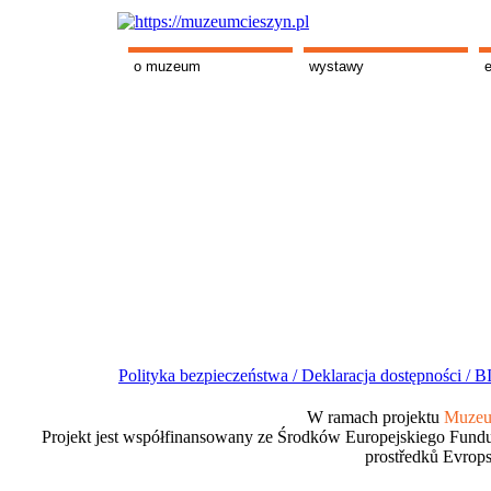
o muzeum
wystawy
Polityka bezpieczeństwa /
Deklaracja dostępności /
BI
W ramach projektu
Muzeum
Projekt jest współfinansowany ze Środków Europejskiego Fundu
prostředků Evrops