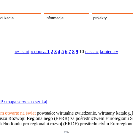
edukacja
informacje
projekty
«« start
« poprz.
1
2
3
4
5
6
7
8
9
10
nast. »
koniec »»
P /
mapa serwisu /
szukaj
 otwarte na świat
powstało: wirtualne zwiedzanie, wirtuany katalog, 
szu Rozwoju Regionalnego (EFRR) za pośrednictwem Euroregionu Śląsk
kého fondu pro regionální rozvoj (ERDF) prostřednictvĺm Euroregion