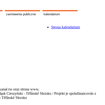
zamówienia publiczne
kalendarium
Strona kalendarium
kanał rss oraz strona www.
 Cieszyński - Tĕšínské Slezsko / Projekt je spolufinancován z
u Tĕšínské Slezsko