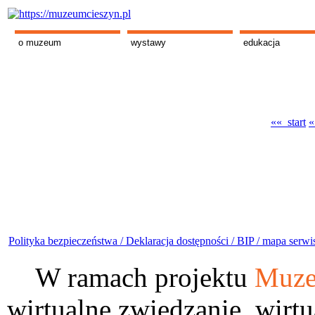
o muzeum
wystawy
edukacja
«« start
«
Polityka bezpieczeństwa /
Deklaracja dostępności /
BIP /
mapa serwi
W ramach projektu
Muze
wirtualne zwiedzanie, wirtu