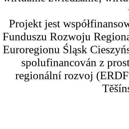
Projekt jest współfinans
Funduszu Rozwoju Regiona
Euroregionu Śląsk Cieszyńsk
spolufinancován z pros
regionální rozvoj (ERDF
Tĕšín