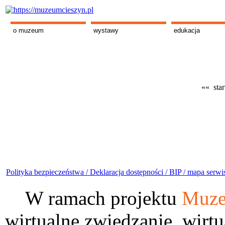
o muzeum
wystawy
edukacja
«« star
Polityka bezpieczeństwa /
Deklaracja dostępności /
BIP /
mapa serwi
W ramach projektu
Muze
wirtualne zwiedzanie, wirtu