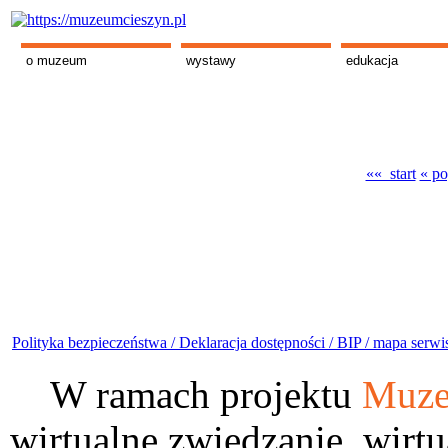
o muzeum
wystawy
edukacja
«« start
« po
Polityka bezpieczeństwa /
Deklaracja dostępności /
BIP /
mapa serwi
W ramach projektu
Muze
wirtualne zwiedzanie, wirtu