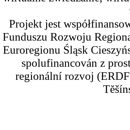
Projekt jest współfinans
Funduszu Rozwoju Regiona
Euroregionu Śląsk Cieszyńsk
spolufinancován z pros
regionální rozvoj (ERDF
Tĕšín