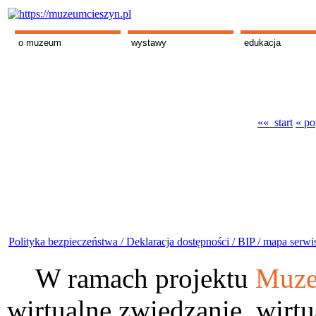
o muzeum
wystawy
edukacja
«« start
« po
Polityka bezpieczeństwa /
Deklaracja dostępności /
BIP /
mapa serwi
W ramach projektu
Muze
wirtualne zwiedzanie, wirtu