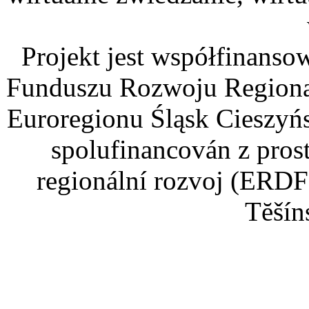
Projekt jest współfinans
Funduszu Rozwoju Regiona
Euroregionu Śląsk Cieszyńsk
spolufinancován z pros
regionální rozvoj (ERDF
Tĕšín