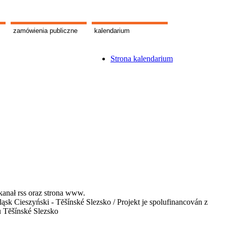
zamówienia publiczne
kalendarium
Strona kalendarium
kanał rss oraz strona www.
 Cieszyński - Tĕšínské Slezsko / Projekt je spolufinancován z
u Tĕšínské Slezsko