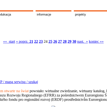
edukacja
informacje
projekty
«« start
« poprz.
21
22
23
24
25
26
27
28
29
30
nast. »
koniec »»
P /
mapa serwisu /
szukaj
 otwarte na świat
powstało: wirtualne zwiedzanie, wirtuany katalog, 
szu Rozwoju Regionalnego (EFRR) za pośrednictwem Euroregionu Śląsk
kého fondu pro regionální rozvoj (ERDF) prostřednictvĺm Euroregion