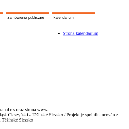
zamówienia publiczne
kalendarium
Strona kalendarium
kanał rss oraz strona www.
 Cieszyński - Tĕšínské Slezsko / Projekt je spolufinancován z
u Tĕšínské Slezsko