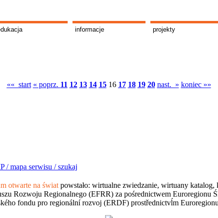
edukacja
informacje
projekty
«« start
« poprz.
11
12
13
14
15
16
17
18
19
20
nast. »
koniec »»
P /
mapa serwisu /
szukaj
 otwarte na świat
powstało: wirtualne zwiedzanie, wirtuany katalog, 
szu Rozwoju Regionalnego (EFRR) za pośrednictwem Euroregionu Śląsk
kého fondu pro regionální rozvoj (ERDF) prostřednictvĺm Euroregion