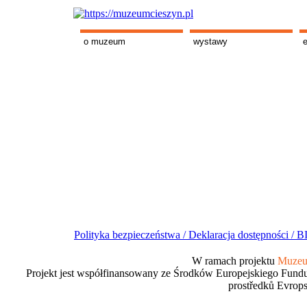
o muzeum
wystawy
Polityka bezpieczeństwa /
Deklaracja dostępności /
BI
W ramach projektu
Muzeum
Projekt jest współfinansowany ze Środków Europejskiego Fundu
prostředků Evrops