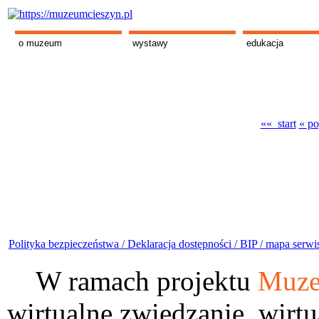
o muzeum
wystawy
edukacja
«« start
« po
Polityka bezpieczeństwa /
Deklaracja dostępności /
BIP /
mapa serwi
W ramach projektu
Muze
wirtualne zwiedzanie, wirtu