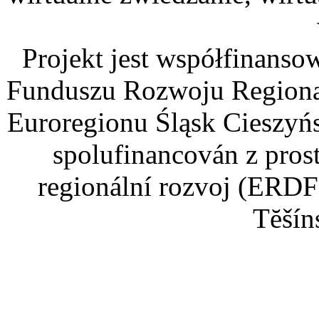
Projekt jest współfinans
Funduszu Rozwoju Regiona
Euroregionu Śląsk Cieszyńsk
spolufinancován z pros
regionální rozvoj (ERDF
Tĕšín