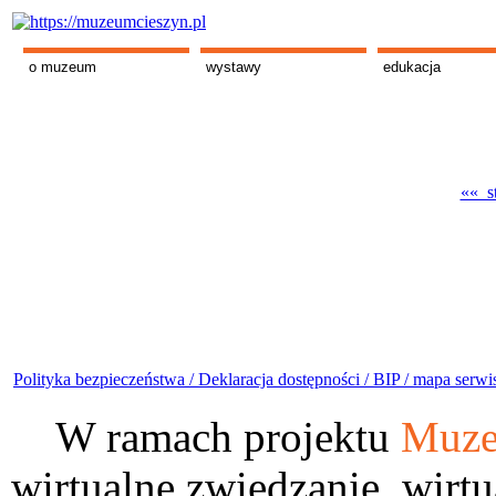
o muzeum
wystawy
edukacja
«« st
Polityka bezpieczeństwa /
Deklaracja dostępności /
BIP /
mapa serwi
W ramach projektu
Muze
wirtualne zwiedzanie, wirtu