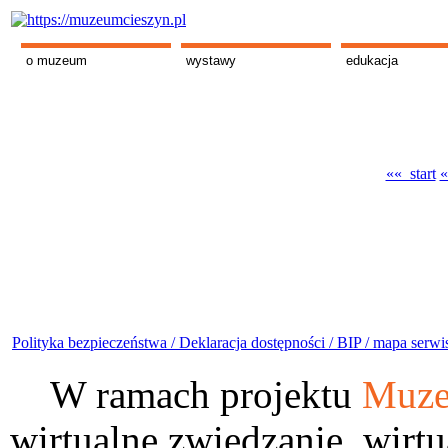
o muzeum
wystawy
edukacja
«« start
«
Polityka bezpieczeństwa /
Deklaracja dostępności /
BIP /
mapa serwi
W ramach projektu
Muze
wirtualne zwiedzanie, wirtu