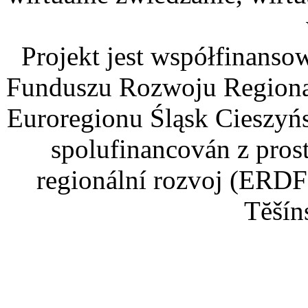
Projekt jest współfinans
Funduszu Rozwoju Regiona
Euroregionu Śląsk Cieszyńsk
spolufinancován z pros
regionální rozvoj (ERDF
Tĕšín