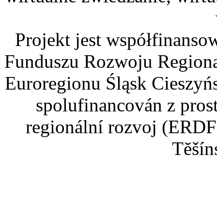
Projekt jest współfinans
Funduszu Rozwoju Regiona
Euroregionu Śląsk Cieszyńsk
spolufinancován z pros
regionální rozvoj (ERDF
Tĕšín