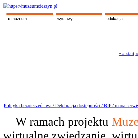
o muzeum
wystawy
edukacja
«« start
«
Polityka bezpieczeństwa /
Deklaracja dostępności /
BIP /
mapa serwi
W ramach projektu
Muze
wirtualne zwiedzanie, wirtu