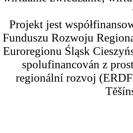
Projekt jest współfinans
Funduszu Rozwoju Regiona
Euroregionu Śląsk Cieszyńsk
spolufinancován z pros
regionální rozvoj (ERDF
Tĕšín