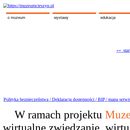
o muzeum
wystawy
edukacja
«« star
Polityka bezpieczeństwa /
Deklaracja dostępności /
BIP /
mapa serwi
W ramach projektu
Muze
wirtualne zwiedzanie, wirtu