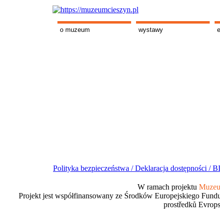
o muzeum
wystawy
Polityka bezpieczeństwa /
Deklaracja dostępności /
BI
W ramach projektu
Muzeum
Projekt jest współfinansowany ze Środków Europejskiego Fundu
prostředků Evrops