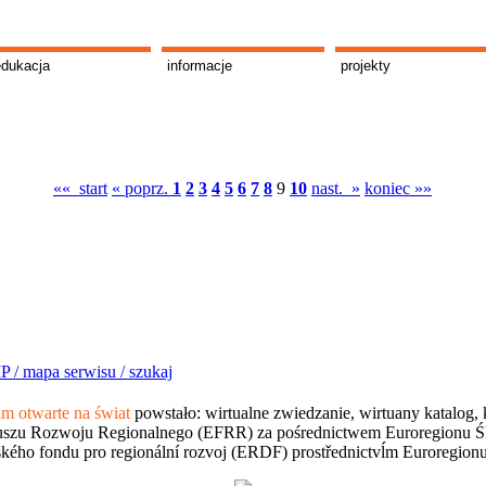
edukacja
informacje
projekty
«« start
« poprz.
1
2
3
4
5
6
7
8
9
10
nast. »
koniec »»
P /
mapa serwisu /
szukaj
 otwarte na świat
powstało: wirtualne zwiedzanie, wirtuany katalog, 
szu Rozwoju Regionalnego (EFRR) za pośrednictwem Euroregionu Śląsk
kého fondu pro regionální rozvoj (ERDF) prostřednictvĺm Euroregion