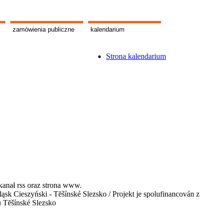
zamówienia publiczne
kalendarium
Strona kalendarium
kanał rss oraz strona www.
 Cieszyński - Tĕšínské Slezsko / Projekt je spolufinancován z
u Tĕšínské Slezsko