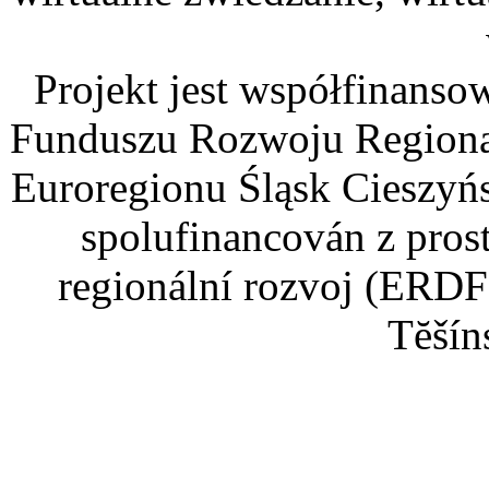
Projekt jest współfinans
Funduszu Rozwoju Regiona
Euroregionu Śląsk Cieszyńsk
spolufinancován z pros
regionální rozvoj (ERDF
Tĕšín