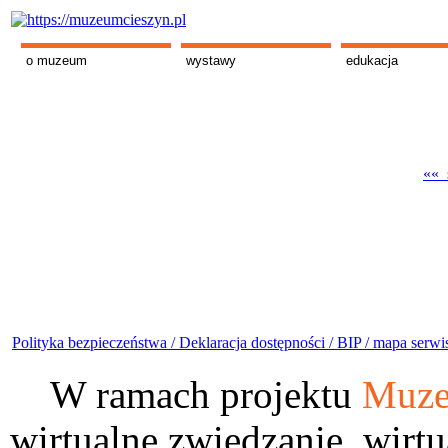
o muzeum
wystawy
edukacja
«« s
Polityka bezpieczeństwa /
Deklaracja dostępności /
BIP /
mapa serwi
W ramach projektu
Muze
wirtualne zwiedzanie, wirtu